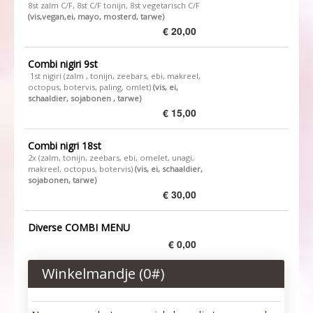
8st zalm C/F, 8st C/F tonijn, 8st vegetarisch C/F
(vis,vegan,ei, mayo, mosterd, tarwe)
€ 20,00
Combi nigiri 9st
1st nigiri (zalm , tonijn, zeebars, ebi, makreel,
octopus, botervis, paling, omlet)
(vis, ei,
schaaldier, sojabonen , tarwe)
€ 15,00
Combi nigri 18st
2x (zalm, tonijn, zeebars, ebi, omelet, unagi,
makreel, octopus, botervis)
(vis, ei, schaaldier,
sojabonen, tarwe)
€ 30,00
Diverse COMBI MENU
€ 0,00
Winkelmandje (
0
#)