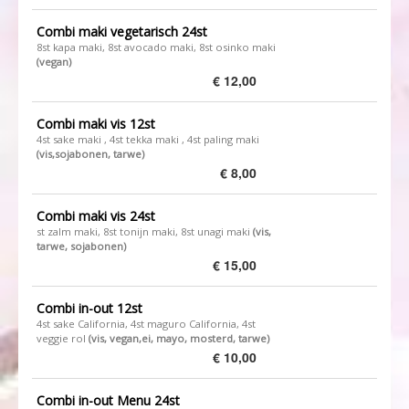
Combi maki vegetarisch 24st
​8st kapa maki, 8st avocado maki, 8st osinko maki
(vegan)
€ 12,00
Combi maki vis 12st
​4st sake maki , 4st tekka maki , 4st paling maki
(vis,sojabonen, tarwe)
€ 8,00
Combi maki vis 24st
st zalm maki, 8st tonijn maki, 8st unagi maki
(vis,
tarwe, sojabonen)
€ 15,00
Combi in-out 12st
4st sake California, 4st maguro California, 4st
veggie rol
(vis, vegan,ei, mayo, mosterd, tarwe)
€ 10,00
Combi in-out Menu 24st