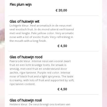
Fles plum wijn
€ 20,00
Glas of huiswijn wit
​Lichtgele kleur. Heel aromatisch in de neus met
veel exotisch fruit. In de mond uiterst verfrissend
met veel lengte. Pale yellow color. Very aromatic
nose with a lot of exotic fruits. Very refreshing in
the mouth with a long finish.
€ 4,50
Glas of huiswijn rood
Paarsrode kleur. Intense neus van vooral zwart
fruit en een licht kruidige toets. De smaak is
smeuïg, met veel fruit en ondersteund door
zachte, rijpe taninne. Purple red color. Intense
nose of black fruit and a light spicyness. The taste
is creamy, with lots of fruit and supported by soft,
ripe tannin content.
€ 4,50
Glas of huiswijn rosé
Heldere kleur. De neus brengt ons toetsen van