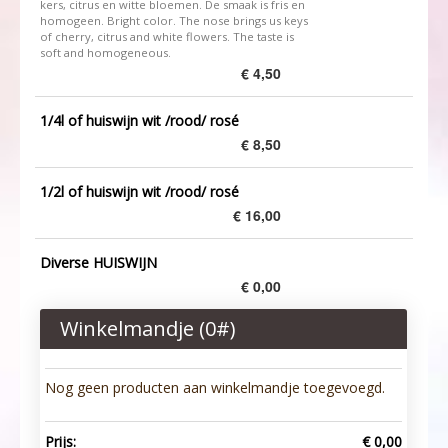
kers, citrus en witte bloemen. De smaak is fris en
homogeen. Bright color. The nose brings us keys
of cherry, citrus and white flowers. The taste is
soft and homogeneous.
€ 4,50
1/4l of huiswijn wit /rood/ rosé
€ 8,50
1/2l of huiswijn wit /rood/ rosé
€ 16,00
Diverse HUISWIJN
€ 0,00
Winkelmandje (
0
#)
Nog geen producten aan winkelmandje toegevoegd.
Prijs:
€ 0,00