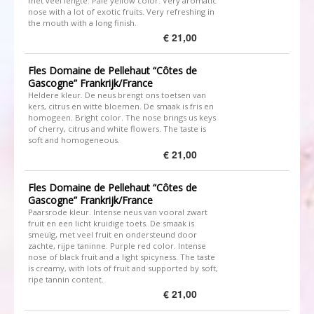
met veel lengte. Pale yellow color. Very aromatic
nose with a lot of exotic fruits. Very refreshing in
the mouth with a long finish.
€ 21,00
Fles Domaine de Pellehaut “Côtes de
Gascogne” Frankrijk/France
Heldere kleur. De neus brengt ons toetsen van
kers, citrus en witte bloemen. De smaak is fris en
homogeen. Bright color. The nose brings us keys
of cherry, citrus and white flowers. The taste is
soft and homogeneous.
€ 21,00
Fles Domaine de Pellehaut “Côtes de
Gascogne” Frankrijk/France
Paarsrode kleur. Intense neus van vooral zwart
fruit en een licht kruidige toets. De smaak is
smeuïg, met veel fruit en ondersteund door
zachte, rijpe taninne. Purple red color. Intense
nose of black fruit and a light spicyness. The taste
is creamy, with lots of fruit and supported by soft,
ripe tannin content.
€ 21,00