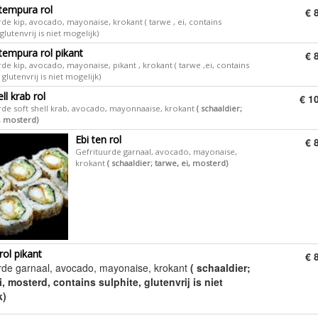
tempura rol
€ 
de kip, avocado, mayonaise, krokant ( tarwe , ei, contains
 glutenvrij is niet mogelijk)
tempura rol pikant
€ 
de kip, avocado, mayonaise, pikant , krokant ( tarwe ,ei, contains
, glutenvrij is niet mogelijk)
ll krab rol
€ 1
rde soft shell krab, avocado, mayonnaaise, krokant
( schaaldier;
i, mosterd)
Ebi ten rol
€ 
Gefrituurde garnaal, avocado, mayonaise,
krokant
​( schaaldier; tarwe, ei, mosterd)
rol pikant
€ 
rde garnaal, avocado, mayonaise, krokant
( schaaldier;
i, mosterd, contains sulphite, glutenvrij is niet
k)