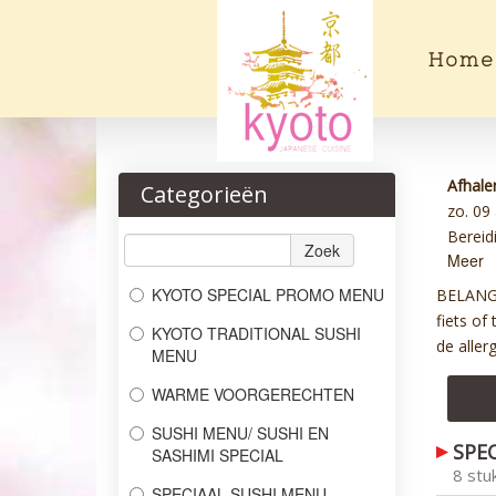
Home
Afhale
Categorieën
zo. 09
Bereidi
Zoek
Meer
KYOTO SPECIAL PROMO MENU
BELANGRI
fiets of
KYOTO TRADITIONAL SUSHI
de aller
MENU
WARME VOORGERECHTEN
SUSHI MENU/ SUSHI EN
SPE
SASHIMI SPECIAL
8 stu
SPECIAAL SUSHI MENU