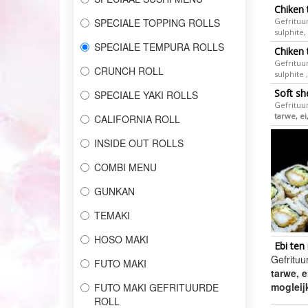
Chiken 
SPECIALE TOPPING ROLLS
Gefrituur
sulphite,
SPECIALE TEMPURA ROLLS
Chiken 
Gefrituur
CRUNCH ROLL
sulphite 
Soft she
SPECIALE YAKI ROLLS
Gefrituu
tarwe, e
CALIFORNIA ROLL
INSIDE OUT ROLLS
COMBI MENU
GUNKAN
TEMAKI
HOSO MAKI
Ebi ten 
Gefrituu
FUTO MAKI
tarwe, e
mogleij
FUTO MAKI GEFRITUURDE
ROLL