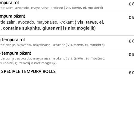
mpura rol
€ 
rde zalm, avocado, mayonaise, krokant
​( vis, tarwe, ei, mosterd)
empura pikant
€ 
urde zalm, avocado, mayonaise, krokant
​( vis, tarwe, ei,
 contains sukphite, glutenvrij is niet mogleijk)
 tempura rol
€ 
de tonijn, avocado, mayonaise, krokant ​​
( vis, tarwe, ei, mosterd)
 tempura pikant
€ 
rde tonijn, avocado, mayonaise, krokant ​​
( vis, tarwe , ei, mosterd,
sulphite, glutenvrij is niet mogleijk)
e SPECIALE TEMPURA ROLLS
€ 