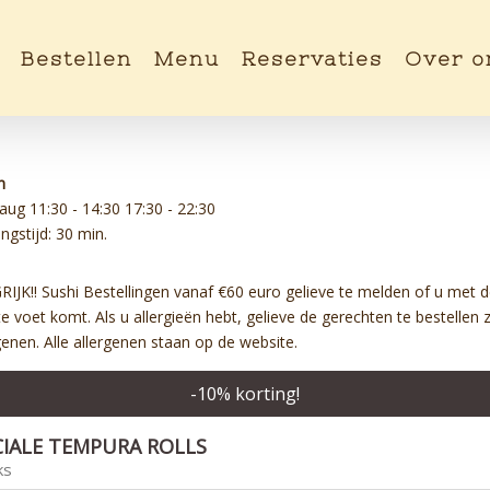
Bestellen
Menu
Reservaties
Over o
n
 aug
11:30 - 14:30
17:30 - 22:30
ngstijd: 30 min.
JK!! Sushi Bestellingen vanaf €60 euro gelieve te melden of u met d
 te voet komt. Als u allergieën hebt, gelieve de gerechten te bestellen
genen. Alle allergenen staan op de website.
-
10
% korting!
CIALE TEMPURA ROLLS
ks