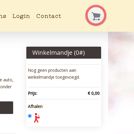
ns
Login
Contact
Winkelmandje (
0
#)
Nog geen producten aan
winkelmandje toegevoegd.
e auto,
 zonder
Prijs:
€ 0,00
Afhalen