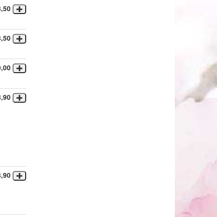
8,50
8,50
0,00
8,90
8,90