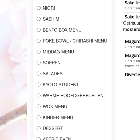
Sake te
NIGRI
Gefrituu
Sake t
SASHIMI
Gefritu
mosterd,
BENTO BOX MENU
POKE BOWL / CHIRASHI MENU
Maguro
Gefrituur
MIDDAG MENU
Maguro
​Gefrituu
SOEPEN
contains 
SALADES
Divers
KYOTO STUDENT
WARME HOOFDGERECHTEN
WOK MENU
KINDER MENU
DESSERT
APERITIEVEN