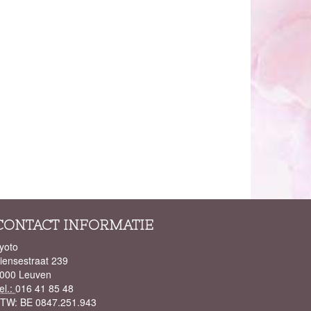
CONTACT INFORMATIE
yoto
iensestraat 239
000 Leuven
el.:
016 41 85 48
BTW:
BE 0847.251.943