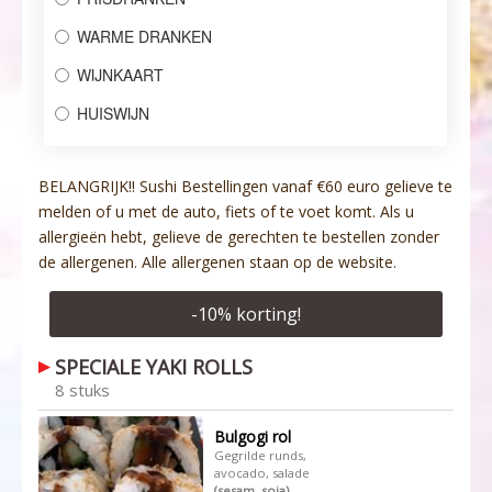
WARME DRANKEN
WIJNKAART
HUISWIJN
BELANGRIJK!! Sushi Bestellingen vanaf €60 euro gelieve te
melden of u met de auto, fiets of te voet komt. Als u
allergieën hebt, gelieve de gerechten te bestellen zonder
de allergenen. Alle allergenen staan op de website.
-
10
% korting!
SPECIALE YAKI ROLLS
8 stuks
Bulgogi rol
Gegrilde runds,
avocado, salade
(sesam, soja)