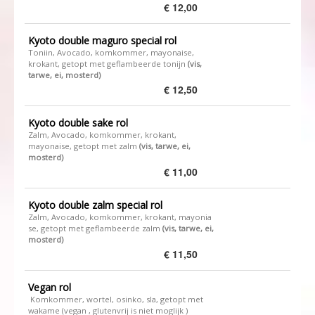
€ 12,00
Kyoto double maguro special rol
Toniin, Avocado, komkommer, mayonaise,
krokant, getopt met geflambeerde tonijn
​(vis,
tarwe, ei, mosterd)
€ 12,50
Kyoto double sake rol
Zalm, Avocado, komkommer, krokant,
mayonaise, getopt met zalm ​
(vis, tarwe, ei,
mosterd)
€ 11,00
Kyoto double zalm special rol
Zalm, Avocado, komkommer, krokant, mayonia
se, getopt met geflambeerde zalm
​(vis, tarwe, ei,
mosterd)
€ 11,50
Vegan rol
Komkommer, wortel, osinko, sla, getopt met
wakame (vegan , glutenvrij is niet moglijk )