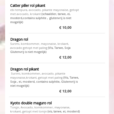
Catter piller rol pikant
ebi tempura, avocado, pikante mayonaise, getopt
met avocado, krokant
(schaaldier, tarwe, ei,
mosterd,contains sulphite , glutenvrij is niet
mogelijk)
€ 10,00
Dragon rol
Surimi, komkommer, mayonaise, krokant,
avocado getopt met paling
(​Vis, Tarwe, Soja ​​​
Glutenvrij is niet mogelijk)
€ 12,00
Dragon rol pikant
Surimi, komkommer, avocado, pikante
mayonaise,krokant, getopt met paling
(​Vis, Tarwe,
Soja , ei, mosterd​​​, contains sulphite, Glutenvrij is
niet mogelijk)
€ 12,00
Kyoto double maguro rol
Tonjjn, Avocado, komkommer, mayonaise,
krokant, getopt met tonijn
(vis, tarwe, ei, mosterd)