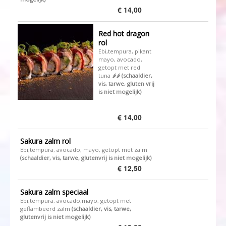
€ 14,00
Red hot dragon
rol
Ebi,tempura, pikant
mayo, avocado,
getopt met red
tuna 🌶️🌶️​
(schaaldier,
vis, tarwe, gluten vrij
is niet mogelijk)
€ 14,00
Sakura zalm rol
Ebi,tempura, avocado, mayo, getopt met zalm
(schaaldier, vis, tarwe, glutenvrij is niet mogelijk)
€ 12,50
Sakura zalm speciaal
Ebi,tempura, avocado,mayo, getopt met
geflambeerd zalm
(schaaldier, vis, tarwe,
glutenvrij is niet mogelijk)